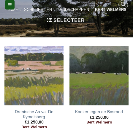
Skip
HOME
/
SCHILDERIJEN
/
LANDSCHAPPEN
/
BERT WELMERS
to
content
SELECTEER
Drentsche Aa va. De
Koeien tegen de Bosrand
Kymelsberg
€
1.250,00
Bert Welmers
€
1.250,00
Bert Welmers