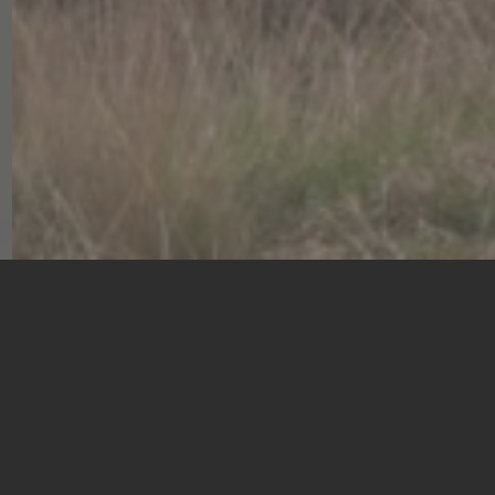
Galerie Drentsche Aa
exposeert en verkoopt Schilderijen Bron
Onze online galerie is 24/7 geopend