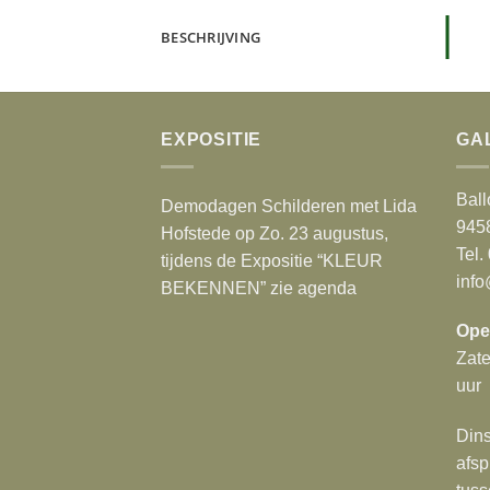
BESCHRIJVING
EXPOSITIE
GA
Ball
Demodagen Schilderen met Lida
945
Hofstede op Zo. 23 augustus,
Tel.
tijdens de Expositie “KLEUR
info
BEKENNEN” zie agenda
Ope
Zat
uur
Dins
afsp