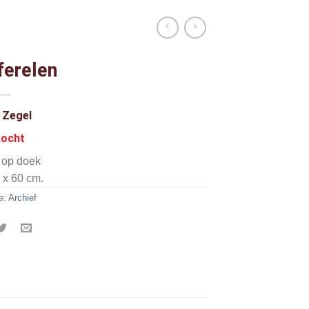
ferelen
 Zegel
kocht
f op doek
 x 60 cm.
e:
Archief