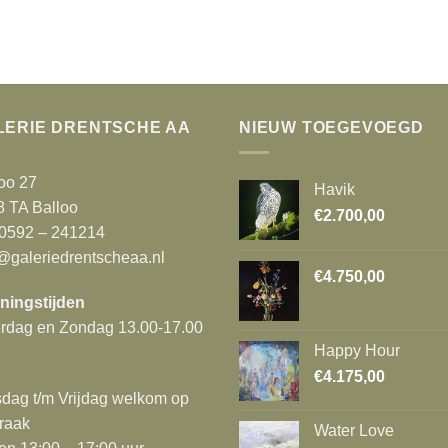
LERIE DRENTSCHE AA
NIEUW TOEGEVOEGD
oo 27
Havik
8 TA Balloo
€
2.700,00
 0592 – 241214
@galeriedrentscheaa.nl
€
4.750,00
ningstijden
erdag en Zondag 13.00-17.00
Happy Hour
€
4.175,00
dag t/m Vrijdag welkom op
raak
Water Love