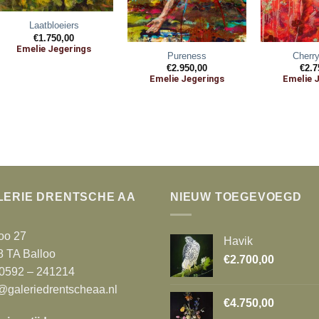
Laatbloeiers
€
1.750,00
Emelie Jegerings
Pureness
Cherr
€
2.950,00
€
2.7
Emelie Jegerings
Emelie 
LERIE DRENTSCHE AA
NIEUW TOEGEVOEGD
oo 27
Havik
8 TA Balloo
€
2.700,00
 0592 – 241214
@galeriedrentscheaa.nl
€
4.750,00