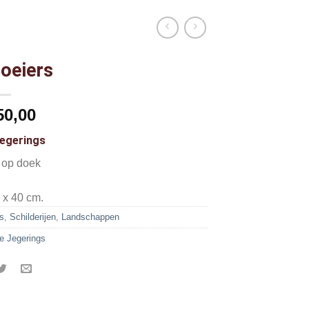
loeiers
50,00
Jegerings
f op doek
 x 40 cm.
s
,
Schilderijen
,
Landschappen
e Jegerings