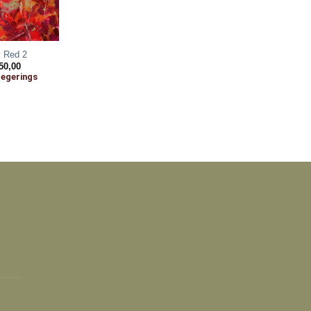
y Red 2
50,00
Jegerings