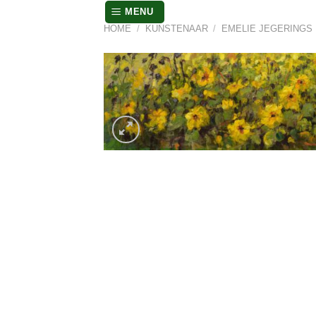
Skip
MENU
to
HOME
/
KUNSTENAAR
/
EMELIE JEGERINGS
content