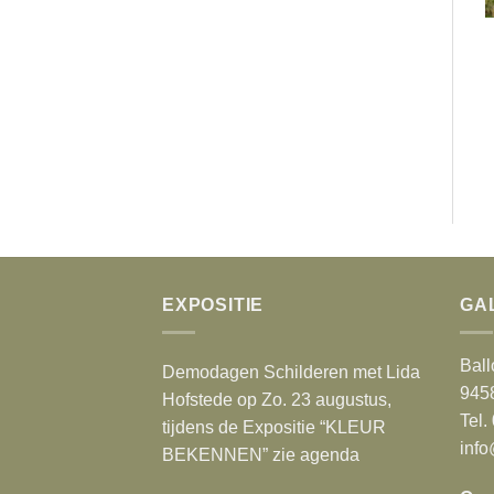
EXPOSITIE
GA
Ball
Demodagen Schilderen met Lida
945
Hofstede op Zo. 23 augustus,
Tel.
tijdens de Expositie “KLEUR
info
BEKENNEN” zie agenda