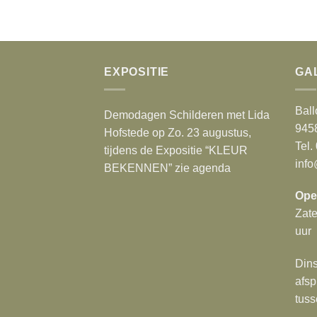
EXPOSITIE
GA
Ball
Demodagen Schilderen met Lida
945
Hofstede op Zo. 23 augustus,
Tel.
tijdens de Expositie “KLEUR
info
BEKENNEN” zie agenda
Ope
Zat
uur
Dins
afsp
tuss