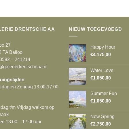
LERIE DRENTSCHE AA
NIEUW TOEGEVOEGD
oo 27
Happy Hour
8 TA Balloo
€
4.175,00
 0592 – 241214
@galeriedrentscheaa.nl
Water Love
€
1.050,00
ningstijden
erdag en Zondag 13.00-17.00
Summer Fun
€
1.050,00
dag t/m Vrijdag welkom op
raak
New Spring
en 13:00 – 17:00 uur
€
2.750,00