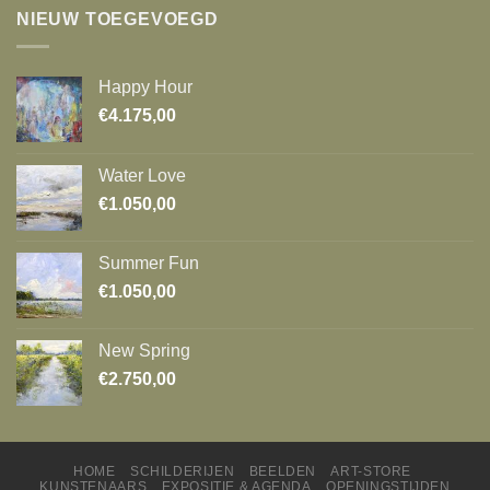
NIEUW TOEGEVOEGD
Happy Hour
€
4.175,00
Water Love
€
1.050,00
Summer Fun
€
1.050,00
New Spring
€
2.750,00
HOME
SCHILDERIJEN
BEELDEN
ART-STORE
KUNSTENAARS
EXPOSITIE & AGENDA
OPENINGSTIJDEN