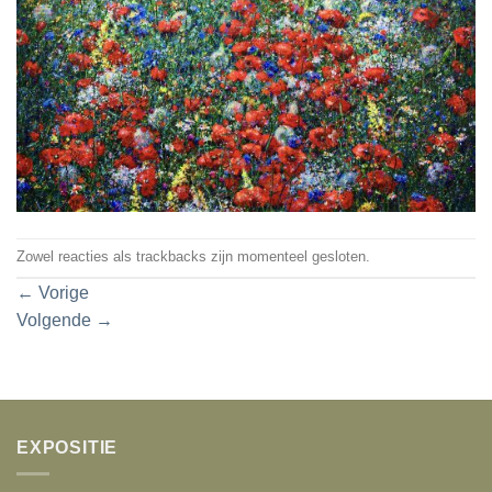
Zowel reacties als trackbacks zijn momenteel gesloten.
←
Vorige
Volgende
→
EXPOSITIE