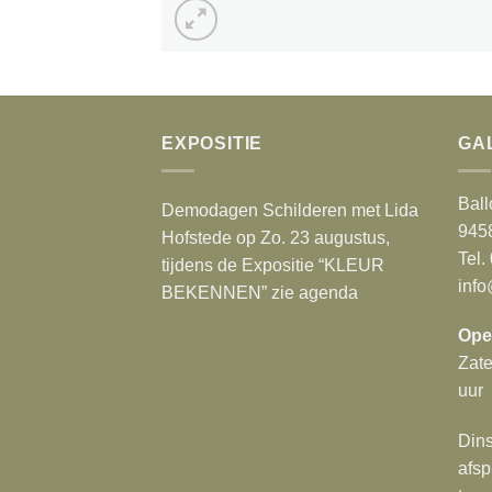
EXPOSITIE
GA
Ball
Demodagen Schilderen met Lida
945
Hofstede op Zo. 23 augustus,
Tel.
tijdens de Expositie “KLEUR
info
BEKENNEN” zie agenda
Ope
Zat
uur
Dins
afsp