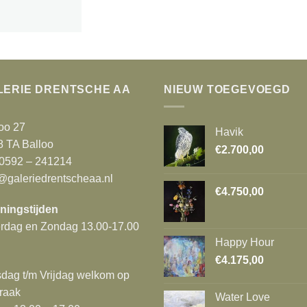
LERIE DRENTSCHE AA
NIEUW TOEGEVOEGD
oo 27
Havik
8 TA Balloo
€
2.700,00
 0592 – 241214
@galeriedrentscheaa.nl
€
4.750,00
ningstijden
erdag en Zondag 13.00-17.00
Happy Hour
€
4.175,00
dag t/m Vrijdag welkom op
raak
Water Love