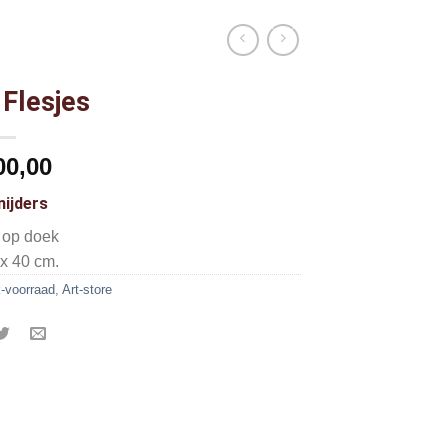
 Flesjes
00,00
nijders
f op doek
 x 40 cm.
-voorraad
,
Art-store