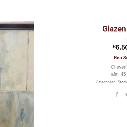
Glazen
6.5
€
Ben S
Oliever
afm. 45
Categorieën:
Stock