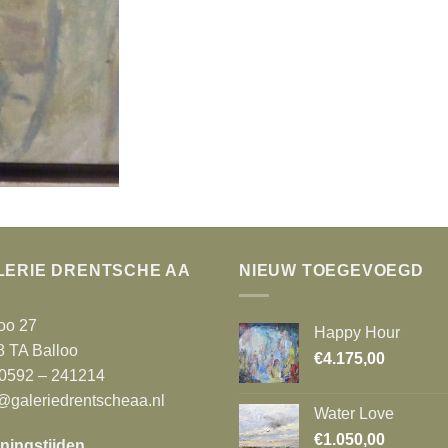
LERIE DRENTSCHE AA
NIEUW TOEGEVOEGD
oo 27
Happy Hour
8 TA Balloo
€
4.175,00
 0592 – 241214
@galeriedrentscheaa.nl
Water Love
€
1.050,00
ningstijden