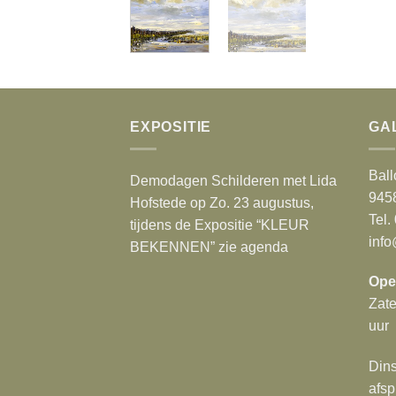
EXPOSITIE
GA
Ball
Demodagen Schilderen met Lida
945
Hofstede op Zo. 23 augustus,
Tel.
tijdens de Expositie “KLEUR
info
BEKENNEN” zie agenda
Ope
Zat
uur
Dins
afsp