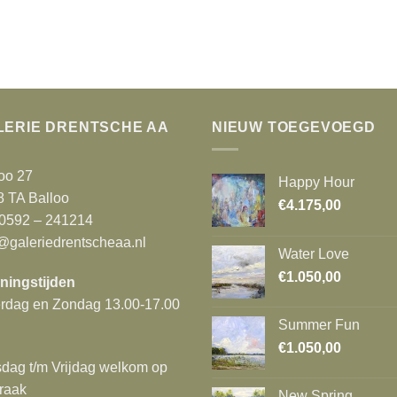
LERIE DRENTSCHE AA
NIEUW TOEGEVOEGD
oo 27
Happy Hour
8 TA Balloo
€
4.175,00
 0592 – 241214
@galeriedrentscheaa.nl
Water Love
€
1.050,00
ningstijden
erdag en Zondag 13.00-17.00
Summer Fun
€
1.050,00
dag t/m Vrijdag welkom op
raak
New Spring