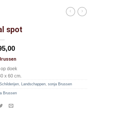
al spot
95,00
Brussen
f op doek
80 x 60 cm.
Schilderijen
,
Landschappen
,
sonja Brussen
a Brussen