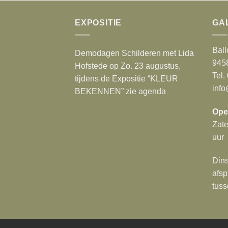
EXPOSITIE
GA
Ball
Demodagen Schilderen met Lida
945
Hofstede op Zo. 23 augustus,
Tel.
tijdens de Expositie “KLEUR
info
BEKENNEN” zie agenda
Ope
Zat
uur
Dins
afsp
tuss