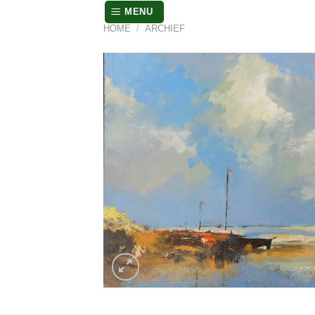
Skip
MENU
to
HOME
/
ARCHIEF
content