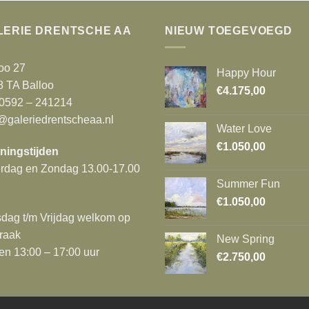
LERIE DRENTSCHE AA
NIEUW TOEGEVOEGD
oo 27
Happy Hour
8 TA Balloo
€
4.175,00
 0592 – 241214
@galeriedrentscheaa.nl
Water Love
€
1.050,00
ningstijden
erdag en Zondag 13.00-17.00
Summer Fun
€
1.050,00
dag t/m Vrijdag welkom op
raak
New Spring
en 13:00 – 17:00 uur
€
2.750,00