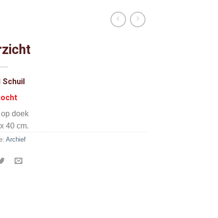
zicht
 Schuil
kocht
f op doek
 x 40 cm.
e:
Archief