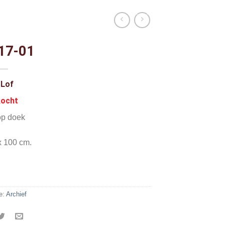
 17-01
 Lof
kocht
op doek
x 100 cm.
e:
Archief