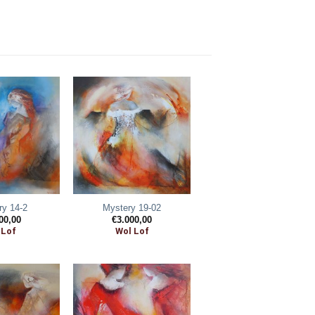
ry 14-2
Mystery 19-02
00,00
€
3.000,00
 Lof
Wol Lof