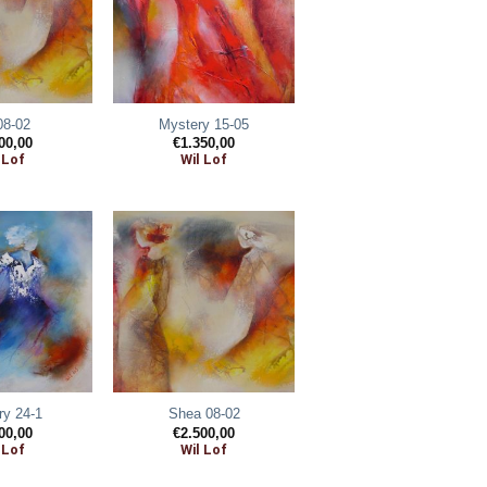
 08-02
Mystery 15-05
00,00
€
1.350,00
 Lof
Wil Lof
ry 24-1
Shea 08-02
00,00
€
2.500,00
 Lof
Wil Lof