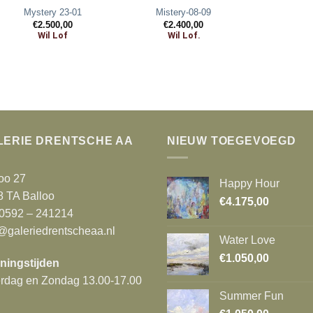
Mystery 23-01
Mistery-08-09
€
2.500,00
€
2.400,00
Wil Lof
Wil Lof.
LERIE DRENTSCHE AA
NIEUW TOEGEVOEGD
oo 27
Happy Hour
8 TA Balloo
€
4.175,00
 0592 – 241214
@galeriedrentscheaa.nl
Water Love
€
1.050,00
ningstijden
erdag en Zondag 13.00-17.00
Summer Fun