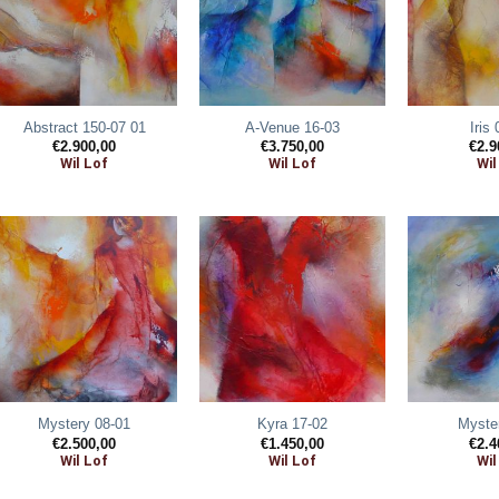
Abstract 150-07 01
A-Venue 16-03
Iris
€
2.900,00
€
3.750,00
€
2.9
Wil Lof
Wil Lof
Wil
Mystery 08-01
Kyra 17-02
Myste
€
2.500,00
€
1.450,00
€
2.4
Wil Lof
Wil Lof
Wil