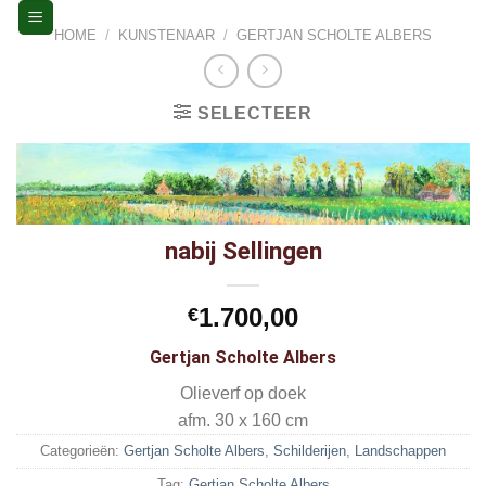
Skip
HOME
/
KUNSTENAAR
/
GERTJAN SCHOLTE ALBERS
to
content
SELECTEER
nabij Sellingen
1.700,00
€
Gertjan Scholte Albers
Olieverf op doek
afm. 30 x 160 cm
Categorieën:
Gertjan Scholte Albers
,
Schilderijen
,
Landschappen
Tag:
Gertjan Scholte Albers