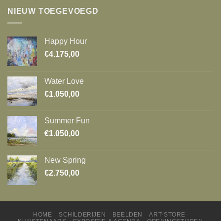
NIEUW TOEGEVOEGD
Happy Hour
€
4.175,00
Water Love
€
1.050,00
Summer Fun
€
1.050,00
New Spring
€
2.750,00
HOME
SCHILDERIJEN
BEELDEN
ART-STORE