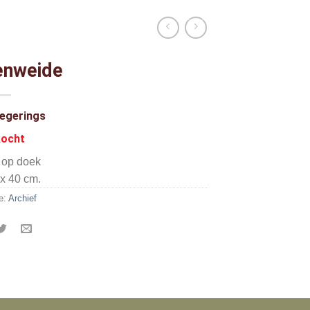
enweide
Jegerings
kocht
f op doek
 x 40 cm.
e:
Archief