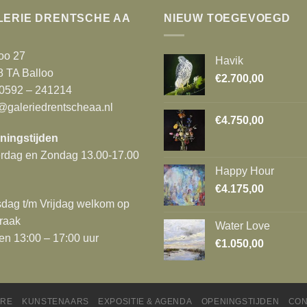
LERIE DRENTSCHE AA
NIEUW TOEGEVOEGD
oo 27
Havik
8 TA Balloo
€
2.700,00
 0592 – 241214
@galeriedrentscheaa.nl
€
4.750,00
ningstijden
erdag en Zondag 13.00-17.00
Happy Hour
€
4.175,00
dag t/m Vrijdag welkom op
raak
Water Love
en 13:00 – 17:00 uur
€
1.050,00
ORE
KUNSTENAARS
EXPOSITIE & AGENDA
OPENINGSTIJDEN
CON