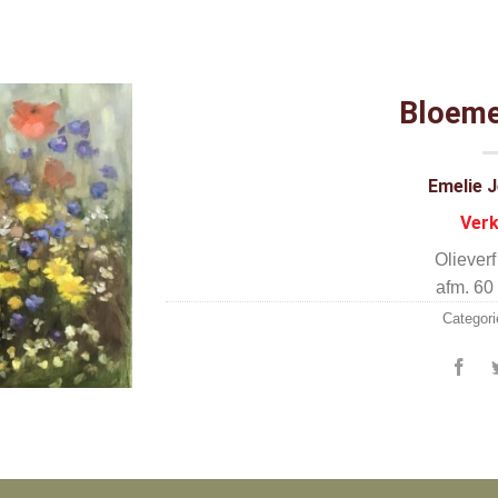
Bloem
Emelie 
Ver
Oliever
afm. 60
Categori