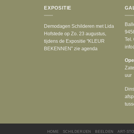
EXPOSITIE
GA
Ball
Demodagen Schilderen met Lida
945
Hofstede op Zo. 23 augustus,
Tel.
tijdens de Expositie “KLEUR
info
BEKENNEN” zie agenda
Ope
Zat
uur
Dins
afsp
tuss
HOME
SCHILDERIJEN
BEELDEN
ART-ST